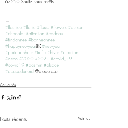
67250 Soultz sous Forêts 
—————————————————
—
#fleuriste
#florist
#fleurs
#flowers
#ourson
#chocolat
#attention
#cadeau
#findannee
#bonneannee
#happynewyear
￼ 
#newyear
#portebonheur
#trefle
#hiver
#creation
#deco
#2020
#2021
#covid_19
#covid19
#basrhin
#alsace
#alsacedunord
 @aloderose
Actualités
Posts récents
Voir tout