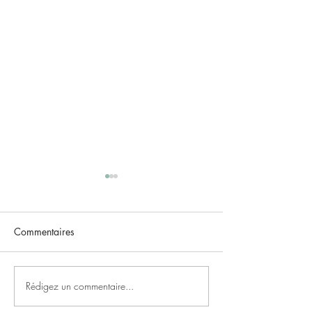
Commentaires
ＰＲＥＭＩＥＲ ＰＲＩＸ
Rédigez un commentaire...
Portes ouvertes
"Cocooning de 