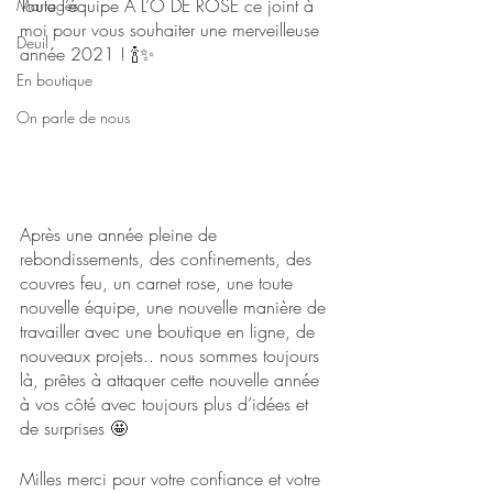
Toute l’équipe A L’O DE ROSE ce joint à 
Mariages
moi pour vous souhaiter une merveilleuse 
Deuil
année 2021 ! 🍾✨
En boutique
On parle de nous
Après une année pleine de 
rebondissements, des confinements, des 
couvres feu, un carnet rose, une toute 
nouvelle équipe, une nouvelle manière de 
travailler avec une boutique en ligne, de 
nouveaux projets.. nous sommes toujours 
là, prêtes à attaquer cette nouvelle année 
à vos côté avec toujours plus d’idées et 
de surprises 🤩
Milles merci pour votre confiance et votre 