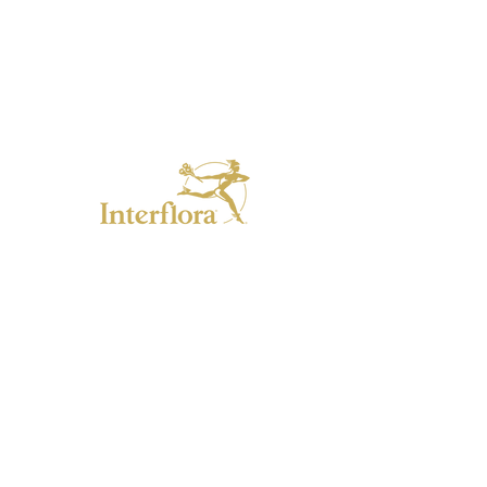
Horaires
Lundi : fermé
Mar. Jeu. Ven. : 9h/12h - 14h/18h30
Mercredi : fermé
Samedi : 9h/12h - 14h/17h
Dimanche et jours fériés : 10h/12h
10, rue des Barons de Fleckenstein
67250 SOULTZ S/FORETS
Alsace -
France