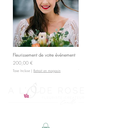
Fleurissement de votre événement
Livraison et Installation
Prix
Prix
200,00 €
150,00 €
Taxe Incluse
|
Retrait en magasin
Taxe Incluse