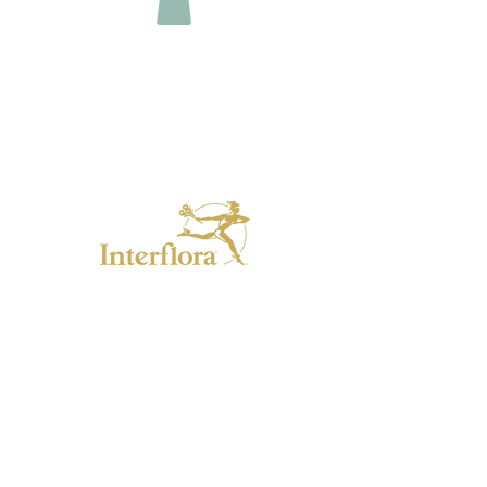
Horaires
Lundi : fermé
Mar. Jeu. Ven. : 9h/12h - 14h/18h30
Mercredi : fermé
Samedi : 9h/12h - 14h/17h
Dimanche et jours fériés : 10h/12h
10, rue des Barons de Fleckenstein
67250 SOULTZ S/FORETS
Alsace -
France