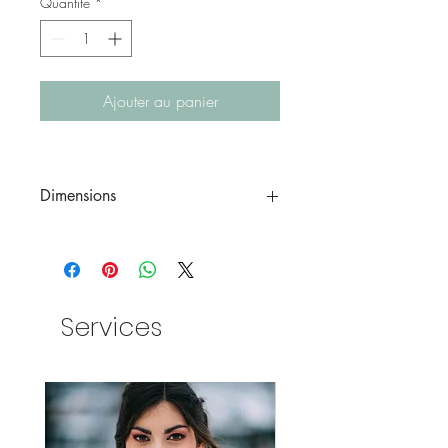
Quantité
*
Ajouter au panier
Dimensions
Grand 18,5x70cm
Maxi 19x80 cm
Services